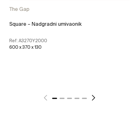
The Gap
Square – Nadgradni umivaonik
Ref:
A3270Y2000
600 x 370 x 130
Vidi više