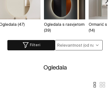
Ogledala (47)
Ogledala s rasvjetom
Ormarić s 
(39)
(14)
Filteri
Ogledala