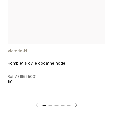
Victoria-N
Komplet s dvije dodatne noge
Ref:
A816555001
110
Vidi više