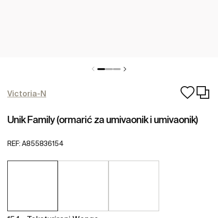
Victoria-N
Unik Family (ormarić za umivaonik i umivaonik)
REF:
A855836154