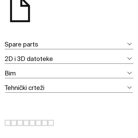
Spare parts
2D i 3D datoteke
Bim
Tehnički crteži