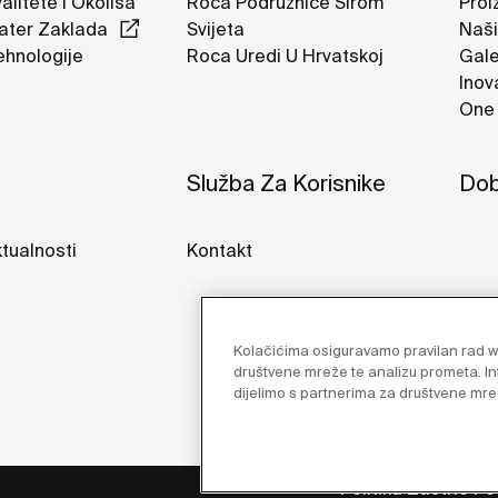
valitete I Okoliša
Roca Podružnice Širom
Proi
ater Zaklada
Svijeta
Naši
ehnologije
Roca Uredi U Hrvatskoj
Gale
Inov
One 
Služba Za Korisnike
Dob
ktualnosti
Kontakt
Kolačićima osiguravamo pravilan rad we
društvene mreže te analizu prometa. In
dijelimo s partnerima za društvene mrež
Politika Zaštite P