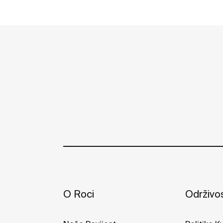
Vidi više
O Roci
Održivo