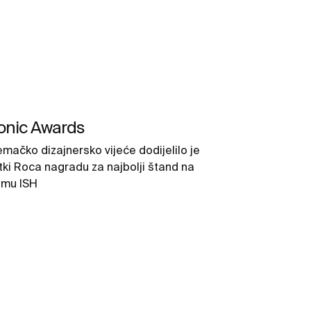
onic Awards
emačko dizajnersko vijeće dodijelilo je
rtki Roca nagradu za najbolji štand na
jmu ISH