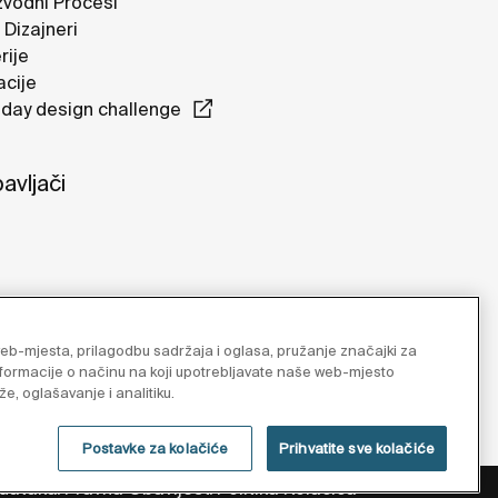
zvodni Procesi
 Dizajneri
rije
acije
day design challenge
avljači
b-mjesta, prilagodbu sadržaja i oglasa, pružanje značajki za
formacije o načinu na koji upotrebljavate naše web-mjesto
e, oglašavanje i analitiku.
Postavke za kolačiće
Prihvatite sve kolačiće
odataka
Pravna Obavijest
Politika Kolačića