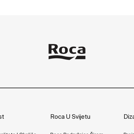
st
Roca U Svijetu
Diza