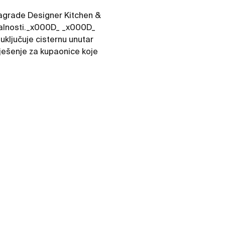
nagrade Designer Kitchen &
onalnosti._x000D_ _x000D_
 uključuje cisternu unutar
ješenje za kupaonice koje