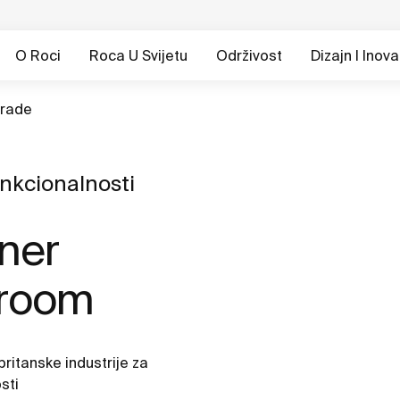
O Roci
Roca U Svijetu
Održivost
Dizajn I Inova
rade
unkcionalnosti
ner
hroom
ritanske industrije za
sti