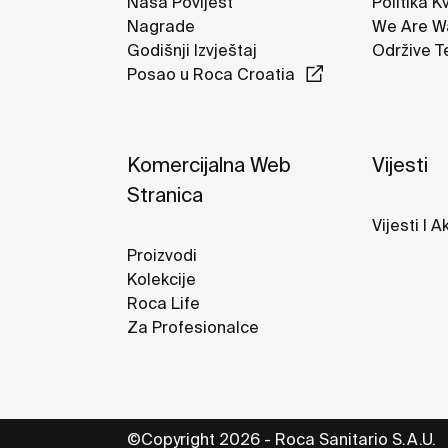
Naša Povijest
Politika K
Nagrade
We Are W
Godišnji Izvještaj
Održive T
Posao u Roca Croatia
Komercijalna Web
Vijesti
Stranica
Vijesti I A
Proizvodi
Kolekcije
Roca Life
Za Profesionalce
©Copyright 2026 - Roca Sanitario S.A.U.