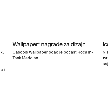
Wallpaper* nagrade za dizajn
Ic
šku
Časopis Wallpaper odao je počast Roca In-
Nj
Tank Meridian
tv
sa
a i